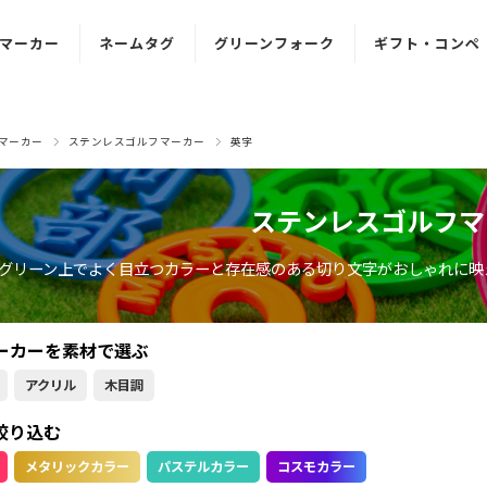
マーカー
ネームタグ
グリーンフォーク
ギフト・コンペ
ンレス
ステンレス
文字入れ対応型
ゴルフマーカー
マーカー
ネームタグ
グリーンフォーク
ギフト
マーカー
ステンレスゴルフマーカー
英字
クリル
アクリル
マグネット一体型
ギフトセット
マーカー
ネームタグ
グリーンフォーク
ステンレスゴルフマ
景品パネル
目調
木目調
グリーン上でよく目立つカラーと存在感のある切り文字がおしゃれに映
ボールスタンド
マーカー
ネームタグ
ギフト用
ボックス
ーカーを素材で選ぶ
アクリル
木目調
絞り込む
メタリックカラー
パステルカラー
コスモカラー