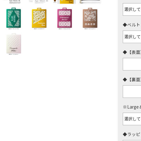
◆ベルト
◆【表面
◆【裏面
※Larg
◆ラッピ