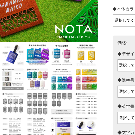
◆本体カラ
価格:
◆デザイ
◆漢字書
◆英字書
◆文字カ