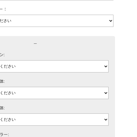
ー：
－
ン:
体:
体:
ラー: