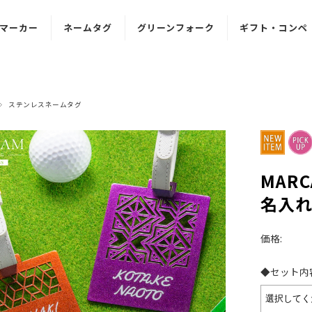
マーカー
ネームタグ
グリーンフォーク
ギフト・コンペ
ンレス
ステンレス
文字入れ対応型
ゴルフマーカー
マーカー
ネームタグ
グリーンフォーク
ギフト
ステンレスネームタグ
クリル
アクリル
マグネット一体型
ギフトセット
マーカー
ネームタグ
グリーンフォーク
景品パネル
目調
木目調
ボールスタンド
マーカー
ネームタグ
MARC
名入
ギフト用
ボックス
価格:
◆セット内容