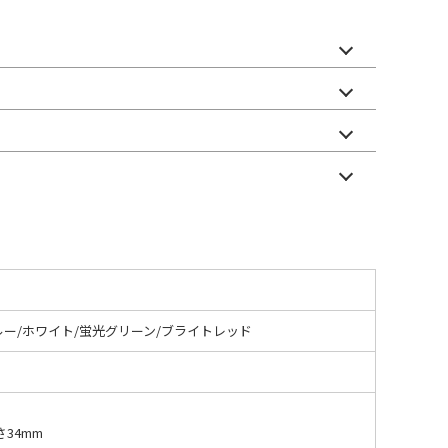
ルー/ホワイト/蛍光グリーン/ブライトレッド
さ34mm