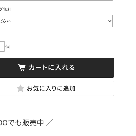
グ無料:
個
OOでも販売中 ／