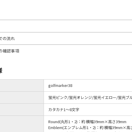
での流れ
の確認事項
様
golfmarker38
蛍光ピンク/蛍光オレンジ/蛍光イエロー/蛍光ブ
カタカナ1～8文字
Round(丸形1・2)：約 横幅39mm×高さ39mm
Emblem(エンブレム形1・2)：約 横幅39mm×高