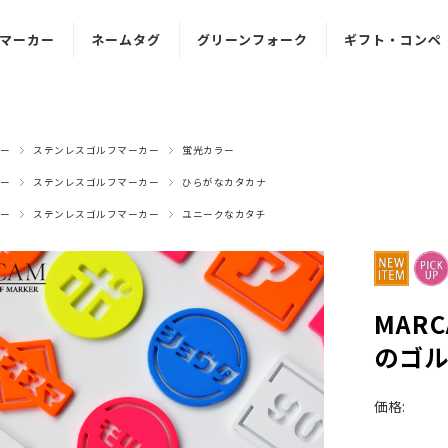
マーカー
ネームタグ
グリーンフォーク
ギフト・コンペ
ンレス
ステンレス
文字入れ対応型
ゴルフマーカー
マーカー
ネームタグ
グリーンフォーク
ギフト
ー
ステンレスゴルフマーカー
蛍光カラー
クリル
アクリル
マグネット一体型
ギフトセット
マーカー
ネームタグ
グリーンフォーク
ー
ステンレスゴルフマーカー
ひらがなカタカナ
景品パネル
ー
ステンレスゴルフマーカー
ユニークなカタチ
目調
木目調
ボールスタンド
マーカー
ネームタグ
ギフト用
ボックス
MAR
のゴル
価格: