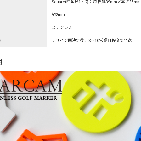
Square(四角形1・2)：約 横幅39mm×高さ35mm
約2mm
ステンレス
で
デザイン画決定後、8～10営業日程度で発送
明