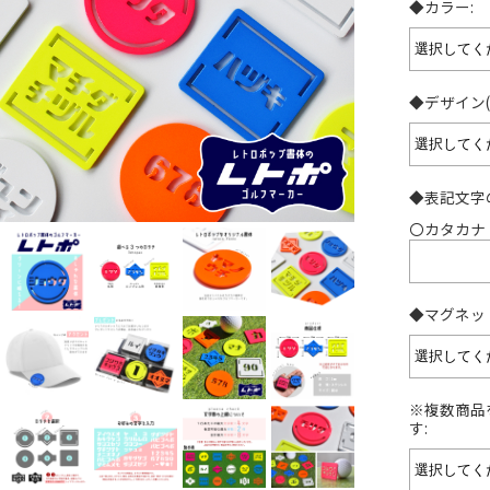
◆カラー:
◆デザイン(
◆表記文字
〇カタカナ
◆マグネッ
※複数商品
す: