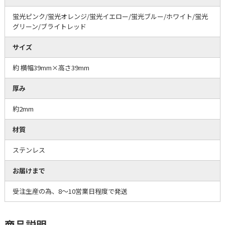
蛍光ピンク/蛍光オレンジ/蛍光イエロー/蛍光ブルー/ホワイト/蛍光
グリーン/ブライトレッド
サイズ
約 横幅39mm×高さ39mm
厚み
約2mm
材質
ステンレス
お届けまで
受注生産の為、8～10営業日程度で発送
商品説明